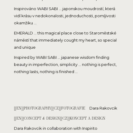
Inspirováno WABI SABI ... japonskou moudrostí, která
vidí krásu v nedokonalosti, jednoduchosti, pomíjivosti
okamžiku ...
EMERALD ... this magical place close to Staroměstské
náměstí that immediately cought my heart, so special
and unique
Inspired by WABI SABI ... japanese wisdom finding
beauty in imperfection, simplicity ... nothing is perfect,
nothing lasts, nothing is finished ...
[[EN]]PHOTOGRAPHY[[CZ]]FOTOGRAFIE
Dara Rakovcik
[[EN]]CONCEPT & DESIGN[[CZ]]KONCEPT A DESIGN
Dara Rakovcik in collaboration with Inspirito