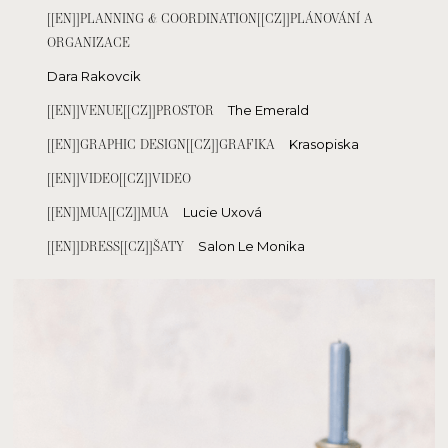
[[EN]]PLANNING & COORDINATION[[CZ]]PLÁNOVÁNÍ A
ORGANIZACE
Dara Rakovcik
[[EN]]VENUE[[CZ]]PROSTOR
The Emerald
[[EN]]GRAPHIC DESIGN[[CZ]]GRAFIKA
Krasopiska
[[EN]]VIDEO[[CZ]]VIDEO
[[EN]]MUA[[CZ]]MUA
Lucie Uxová
[[EN]]DRESS[[CZ]]ŠATY
Salon Le Monika