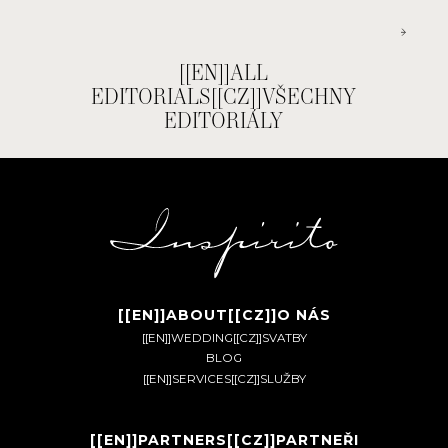
PREVIOUS
NEXT
[[EN]]ALL
EDITORIALS[[CZ]]VŠECHNY
EDITORIÁLY
[[EN]]ABOUT[[CZ]]O NÁS
[[EN]]WEDDING[[CZ]]SVATBY
BLOG
[[EN]]SERVICES[[CZ]]SLUŽBY
[[EN]]PARTNERS[[CZ]]PARTNEŘI