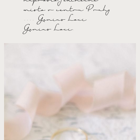
naprosto jedinečné
místo v centru Prahy
.... Genius Loci
Genius Loci.