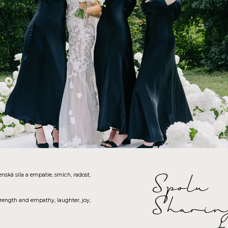
nská síla a empatie, smích, radost,
Spolu
Sharin
trength and empathy, laughter, joy,